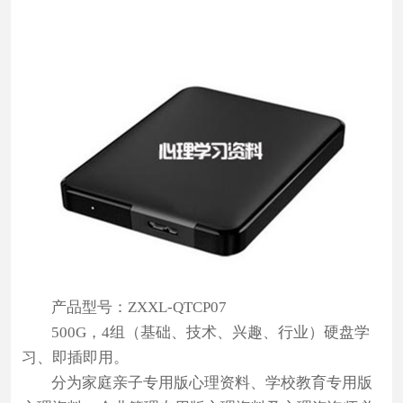
心
经
销
商
合
作
方
案
资
产品型号：ZXXL-QTCP07
质
500G，4组（基础、技术、兴趣、行业）硬盘学
认
习、即插即用。
证
分为家庭亲子专用版心理资料、学校教育专用版