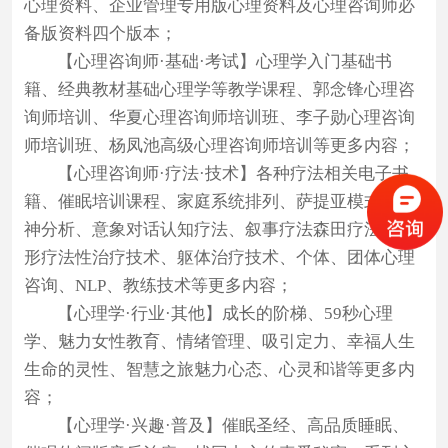
心理资料、企业管理专用版心理资料及心理咨询师必
心
备版资料四个版本；
理
【心理咨询师·基础·考试】心理学入门基础书
测
籍、经典教材基础心理学等教学课程、郭念锋心理咨
试
询师培训、华夏心理咨询师培训班、李子勋心理咨询
师培训班、杨凤池高级心理咨询师培训等更多内容；
新
【心理咨询师·疗法·技术】各种疗法相关电子书
闻
籍、催眠培训课程、家庭系统排列、萨提亚模式、精
神分析、意象对话认知疗法、叙事疗法森田疗法、完
资
形疗法性治疗技术、躯体治疗技术、个体、团体心理
讯
咨询、NLP、教练技术等更多内容；
【心理学·行业·其他】成长的阶梯、59秒心理
合
学、魅力女性教育、情绪管理、吸引定力、幸福人生
作
生命的灵性、智慧之旅魅力心态、心灵和谐等更多内
单
容；
位
【心理学·兴趣·普及】催眠圣经、高品质睡眠、