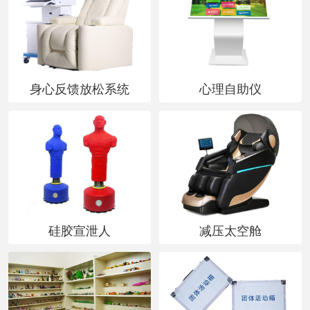
心
经
销
商
身心反馈放松系统
心理自助仪
合
作
方
案
资
硅胶宣泄人
减压太空舱
质
认
证