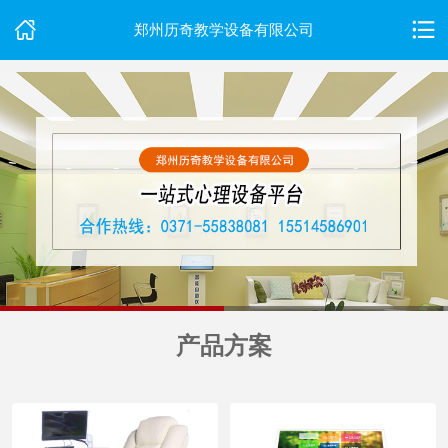
郑州历奇教学设备有限公司
首
页
关
于
我
们
产品方案
产
品
中