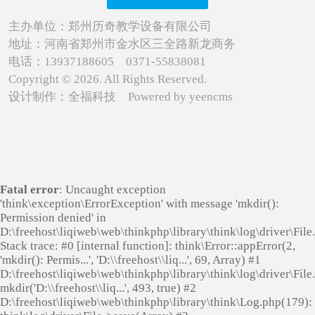
主办单位：郑州历奇教学设备有限公司
地址：河南省郑州市金水区三全路新龙商务
电话：13937188605 0371-55838081
Copyright © 2026. All Rights Reserved.
设计制作：
全福科技
Powered by
yeencms
Fatal error
: Uncaught exception
'think\exception\ErrorException' with message 'mkdir():
Permission denied' in
D:\freehost\liqiweb\web\thinkphp\library\think\log\driver\File
Stack trace: #0 [internal function]: think\Error::appError(2,
'mkdir(): Permis...', 'D:\\freehost\\liq...', 69, Array) #1
D:\freehost\liqiweb\web\thinkphp\library\think\log\driver\File
mkdir('D:\\freehost\\liq...', 493, true) #2
D:\freehost\liqiweb\web\thinkphp\library\think\Log.php(179):