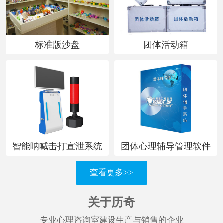
心
理
测
标准版沙盘
团体活动箱
试
新
闻
资
讯
智能呐喊击打宣泄系统
团体心理辅导管理软件
合
查看更多>>
作
单
关于历奇
位
专业心理咨询室建设生产与销售的企业