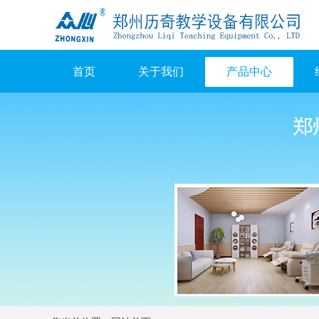
首页
关于我们
产品中心