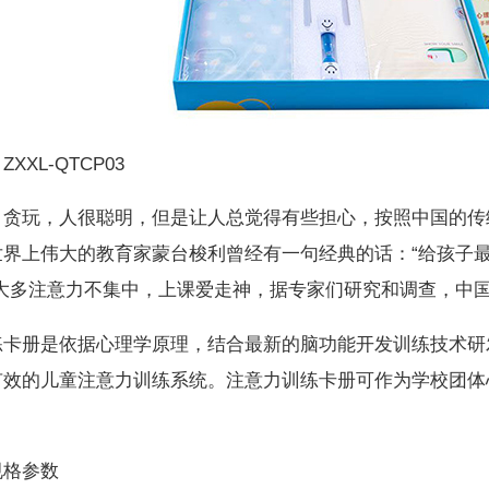
XXL-QTCP03
，贪玩，人很聪明，但是让人总觉得有些担心，按照中国的传
世界上伟大的教育家蒙台梭利曾经有一句经典的话：“给孩子
大多注意力不集中，上课爱走神，据专家们研究和调查，中国
练卡册是依据心理学原理，结合最新的脑功能开发训练技术研
有效的儿童注意力训练系统。注意力训练卡册可作为学校团体
规格参数