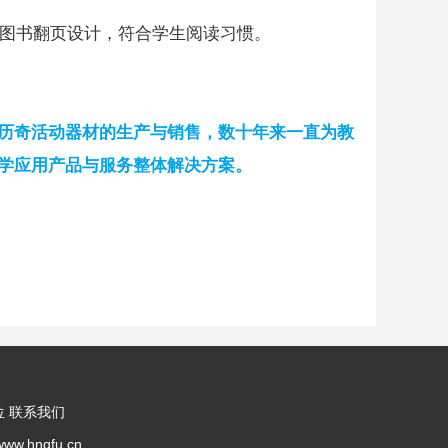
用图书翻页设计，符合学生阅读习惯。
历奇活动器材的生产与销售，数十年来一直为教
学应用产品与服务整体解决方案。
位
联系我们
www.hnqfu.cn