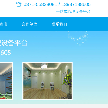
0371-55838081 / 13937188605
一站式心理设备平台
资讯
合作单位
联系我们