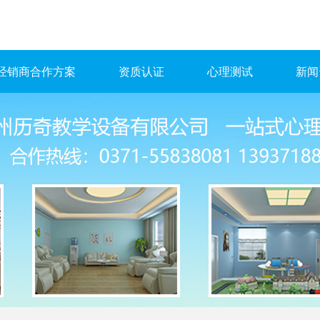
经销商合作方案
资质认证
心理测试
新闻