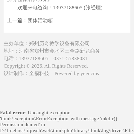
联
欢迎来电咨询：13937188605 (张经理)
系
上一篇：
团体活动箱
我
们
主办单位：郑州历奇教学设备有限公司
地址：河南省郑州市金水区三全路新龙商务
电话：13937188605 0371-55838081
Copyright © 2026. All Rights Reserved.
设计制作：
全福科技
Powered by
yeencms
Fatal error
: Uncaught exception
'think\exception\ErrorException' with message 'mkdir():
Permission denied' in
D:\freehost\liqiweb\web\thinkphp\library\think\log\driver\File