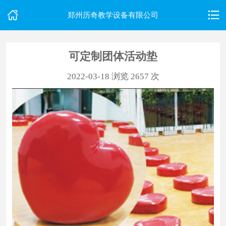
郑州历奇教学设备有限公司
可定制团体活动垫
首
2022-03-18
浏览 2657 次
页
关
于
我
们
产
品
中