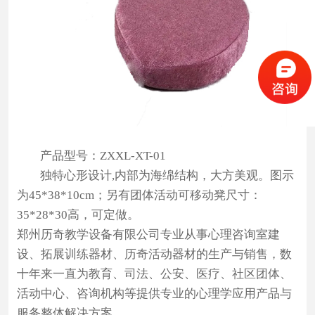
心
理
测
试
新
闻
产品型号：ZXXL-XT-01
资
独特心形设计,内部为海绵结构，大方美观。图示
讯
为45*38*10cm；另有团体活动可移动凳尺寸：
35*28*30高，可定做。
合
郑州历奇教学设备有限公司专业从事心理咨询室建
作
设、拓展训练器材、历奇活动器材的生产与销售，数
单
十年来一直为教育、司法、公安、医疗、社区团体、
位
活动中心、咨询机构等提供专业的心理学应用产品与
服务整体解决方案。