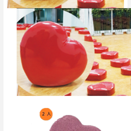
心
经
销
商
合
作
方
案
资
质
认
证