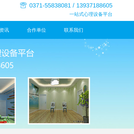
0371-55838081 / 13937188605
一站式心理设备平台
资讯
合作单位
联系我们